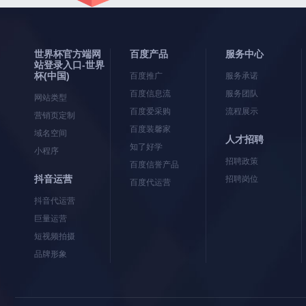
世界杯官方端网
百度产品
服务中心
站登录入口-世界
杯(中国)
百度推广
服务承诺
百度信息流
服务团队
网站类型
百度爱采购
流程展示
营销页定制
百度装馨家
域名空间
人才招聘
知了好学
小程序
招聘政策
百度信誉产品
抖音运营
招聘岗位
百度代运营
抖音代运营
巨量运营
短视频拍摄
品牌形象