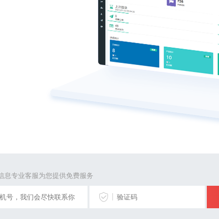
信息专业客服为您提供免费服务