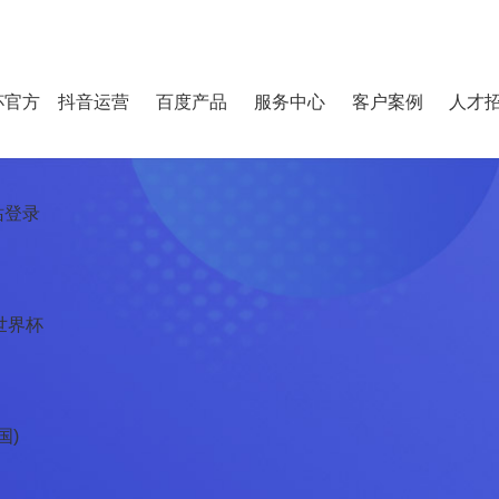
杯官方
抖音运营
百度产品
服务中心
客户案例
人才
站登录
世界杯
国)