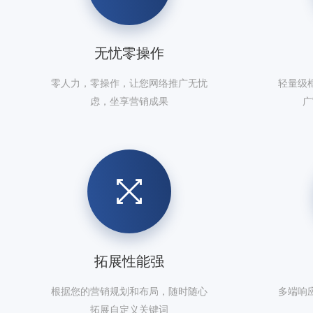
无忧零操作
零人力，零操作，让您网络推广无忧
轻量级
虑，坐享营销成果
广
拓展性能强
根据您的营销规划和布局，随时随心
多端响
拓展自定义关键词