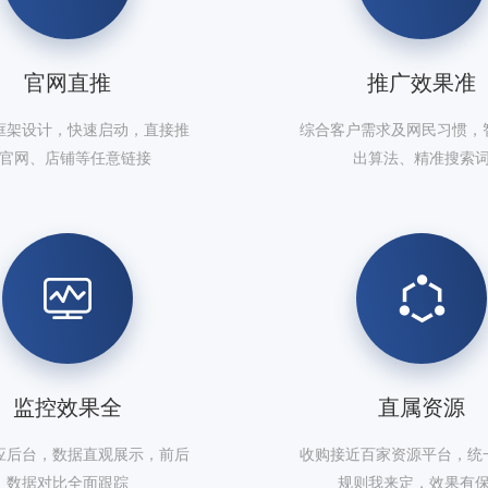
官网直推
推广效果准
框架设计，快速启动，直接推
综合客户需求及网民习惯，
官网、店铺等任意链接
出算法、精准搜索
监控效果全
直属资源
应后台，数据直观展示，前后
收购接近百家资源平台，统
数据对比全面跟踪
规则我来定，效果有