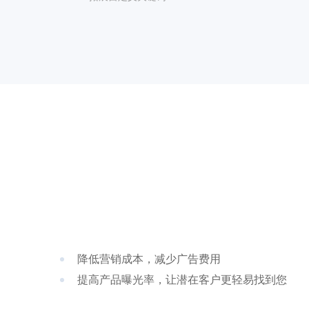
降低营销成本，减少广告费用
提高产品曝光率，让潜在客户更轻易找到您