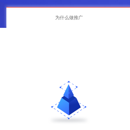
为什么做推广