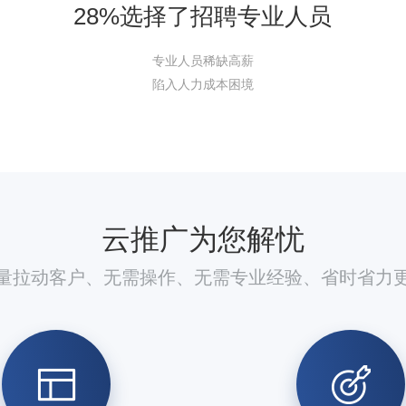
28%选择了招聘专业人员
专业人员稀缺高薪
陷入人力成本困境
云推广为您解忧
量拉动客户、无需操作、无需专业经验、省时省力