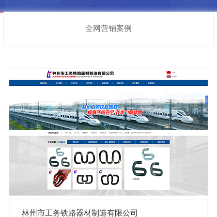
全网营销案例
林州市工务铁路器材制造有限公司