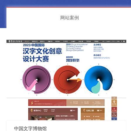
网站案例
中国文字博物馆