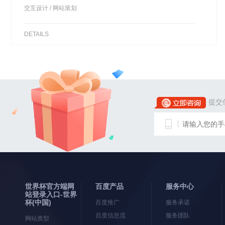
交互设计 / 网站策划
DETAILS
提交
世界杯官方端网
百度产品
服务中心
站登录入口-世界
杯(中国)
百度推广
服务承诺
百度信息流
服务团队
网站类型