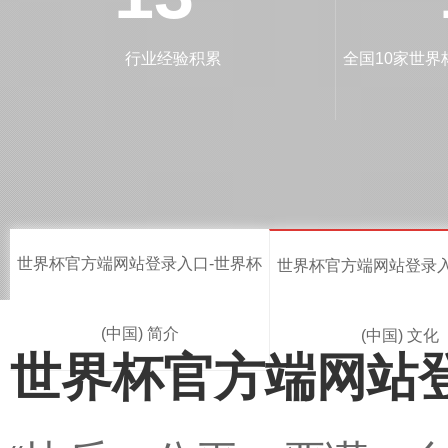
行业经验积累
全国10家世界
世界杯官方端网站登录入口-世界杯
世界杯官方端网站登录入
(中国) 简介
(中国) 文化
世界杯官方端网站