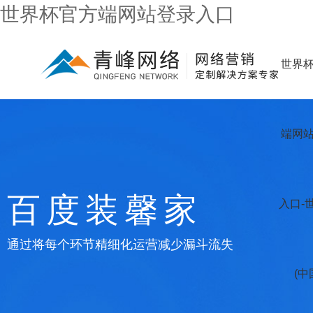
世界杯官方端网站登录入口
世界
端网
百度装馨家
入口-
通过将每个环节精细化运营减少漏斗流失
(中