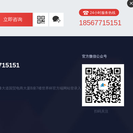
24小时服务热线
立即咨询
18567715151
官方微信公众号
715151
峰大道国贸电商大厦B座7楼世界杯官方端网站登录入
扫码关注