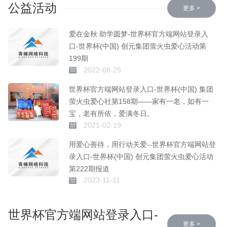
公益活动
更多 >
爱在金秋 助学圆梦-世界杯官方端网站登录入
口-世界杯(中国) 创元集团萤火虫爱心活动第
199期
2022-08-25
世界杯官方端网站登录入口-世界杯(中国) 集团
萤火虫爱心社第158期——家有一老，如有一
宝，老有所依，爱满冬日。
2021-02-19
用爱心善待，用行动关爱--世界杯官方端网站登
录入口-世界杯(中国) 创元集团萤火虫爱心活动
第222期报道
2023-11-11
世界杯官方端网站登录入口-
更多 >