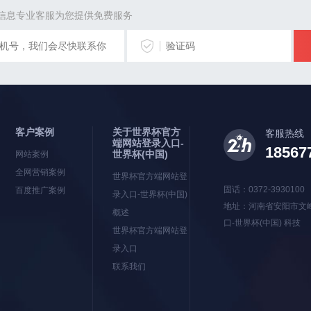
信息专业客服为您提供免费服务
客户案例
关于世界杯官方
客服热线
端网站登录入口-
18567
世界杯(中国)
网站案例
全网营销案例
世界杯官方端网站登
固话：0372-3930100
百度推广案例
录入口-世界杯(中国)
地址：河南省安阳市文
概述
口-世界杯(中国) 科技
世界杯官方端网站登
录入口
联系我们