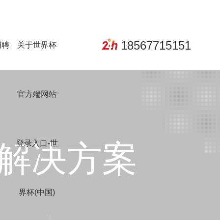
18567715151
招聘
关于世界杯
官方端网站
解决方案
登录入口-世
界杯(中国)