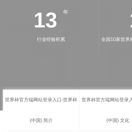
13
年
行业经验积累
全国10家世界
世界杯官方端网站登录入口-世界杯
世界杯官方端网站登录入
(中国) 简介
(中国) 文化