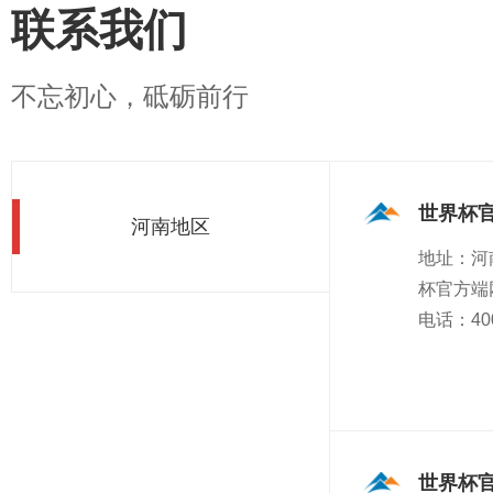
联系我们
不忘初心，砥砺前行
世界杯官
河南地区
地址：河
杯官方端
电话：400
世界杯官