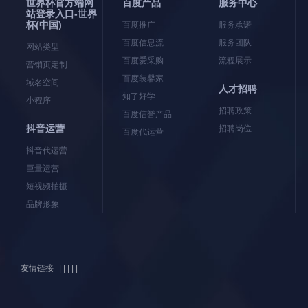
世界杯官方端网
百度产品
服务中心
站登录入口-世界
杯(中国)
百度推广
服务承诺
百度信息流
服务团队
网站类型
百度爱采购
流程展示
营销页定制
百度装馨家
域名空间
人才招聘
知了好学
小程序
招聘政策
百度信誉产品
抖音运营
招聘岗位
百度代运营
抖音代运营
巨量运营
短视频拍摄
品牌形象
友情链接
| | | | |