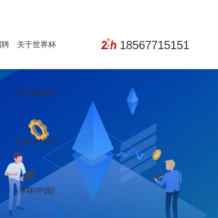
18567715151
招聘
关于世界杯
官方端网站
登录入口-世
界杯(中国)