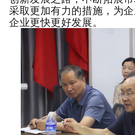
采取更加有力的措
施，为企
企业更快更好发展。