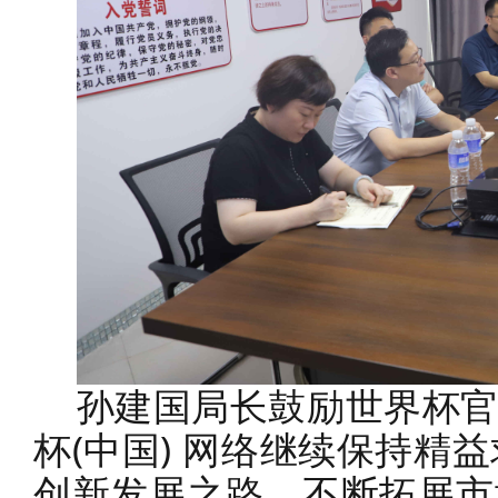
孙建国局长
鼓励世界杯官
杯(中国) 网络
继续保持精益
创新发展之路，不断拓展市