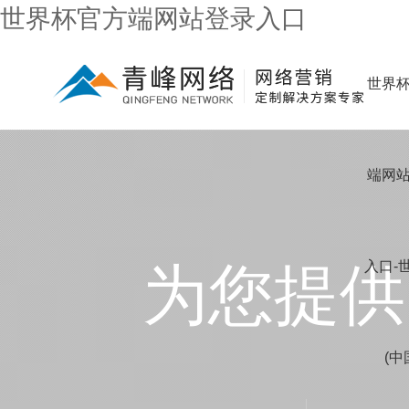
世界杯官方端网站登录入口
世界
端网
为您提供
入口-
(中