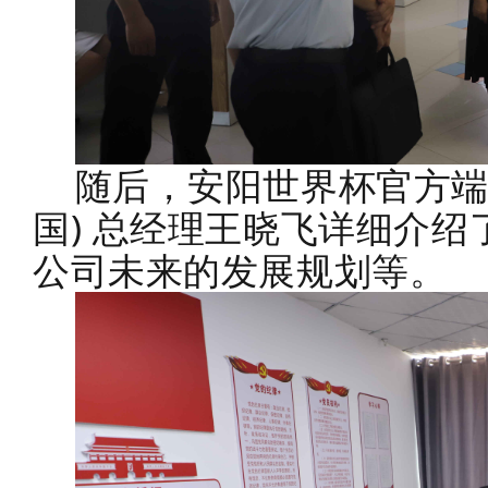
随后，安阳世界杯官方端
国) 总经理王晓飞
详细介绍
公司未来的发展规划等。