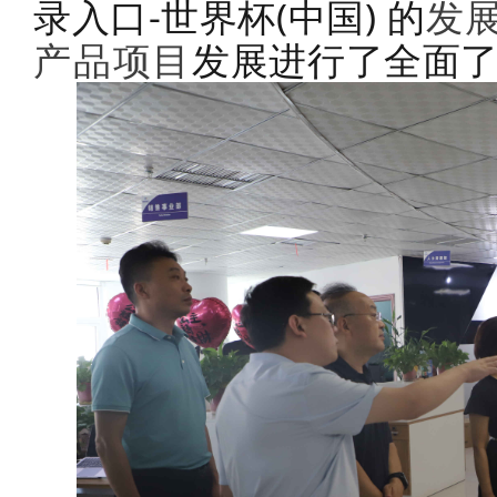
录入口-世界杯(中国) 的
发
产品项目
发展进行了全面