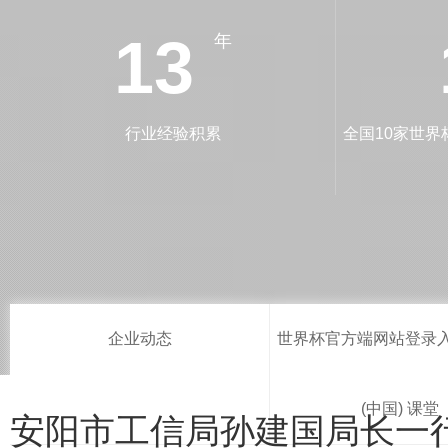
13
年
行业经验积累
全国10家世界
企业动态
世界杯官方端网站登录入
(中国) 课堂
安阳市工信局孙建国局长一