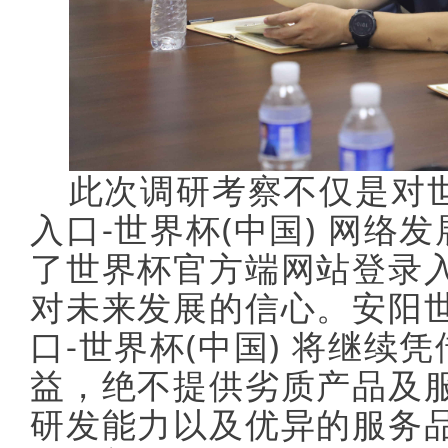
此次调研考察不仅是对
入口-世界杯(中国) 网络
发
了世界杯官方端网站登录入口
对未来发展的信心。
安阳
口-世界杯(中国) 将继续
益，绝不提供劣质产品及服
研发能力以及优异的服务