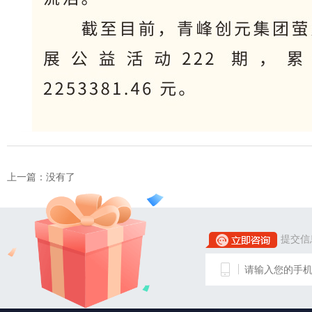
上一篇：
没有了
提交信