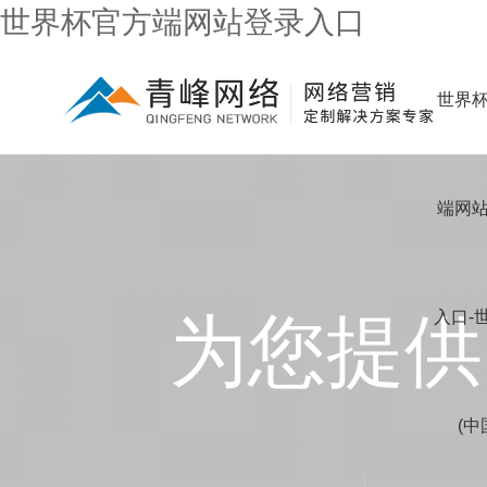
世界杯官方端网站登录入口
世界
端网
为您提供
入口-
(中